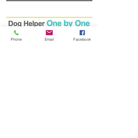
Phone
Email
Facebook
ドッグヘルパー ワンバイ
ワン
介護の方法が分からない、今後のワンち
ゃんの老後が不安、 というオーナー様
お
気軽にご相談ください。
老犬介護相談、介護プラン作成。
運動やお散歩、マッサージ食事相談や、
寝たきりを防ぐための老化予防、
健やか
なシニア期を過ごすための
「アンチエイ